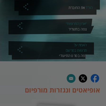
הורד
את החוברת
“ארון התרופות”
צפה בתשדיר
האמת על
תרופות במרשם
צפה בסרט התיעודי
אופיאטים ונגזרות מורפיום