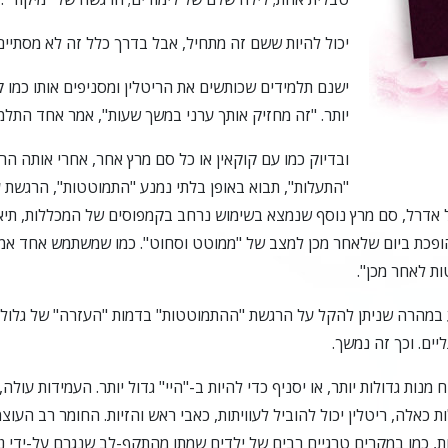
יכול להיות ששם זה מתחיל, אבל בדרך כלל זה לא מסתיים
ישנם תלמידים שכותשים את הריטלין ומסניפים אותו כמו 
יותר. "זה מחזיק אותך ערני במשך שעות", אמר אחד התלמי
ובדיוק כמו עם קוקאין או כל סם מרץ אחר, אחרי אותה 
"התעלות", תבוא באופן בלתי נמנע "התמוטטות", הרגשת עיי
 אדרל, סם מרץ נוסף שנמצא בשימוש נרחב בקמפוסים של המכללות, תי
ופכת ביום שלאחר מכן למצב של "ממוטט וסחוט". כמו שמשתמש אחד אמר
ת לאחר מכן".
 במהרה שניתן להקל על הרגשת "ההתמוטטות" בדמות "העזרה" של גלול
יים. וכך זה נמשך.
 מנות גדולות יותר, או יסניף כדי להיות ב-"היי" גדול יותר. העמידות עול
ות כאלה, ריטלין יכול להוביל לעוויתות, כאבי ראש והזיות. החומר רב העוצ
ות, כמו במקרים טרגיים רבים של ילדים שמתו מהתקף-לב שנגרם על-ידי 