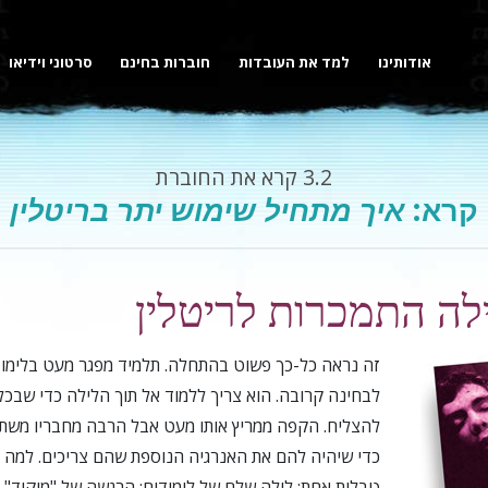
אודותינו
למד את העובדות
חוברות בחינם
סרטוני וידיאו
3.2
קרא את החוברת
קרא:
איך מתחיל שימוש יתר בריטלין
לה התמכרות לריטלין
זה
נראה כל-כך פשוט בהתחלה. תלמיד מפגר מעט בלימודיו
לבחינה קרובה. הוא צריך ללמוד אל תוך הלילה כדי שבכלל 
להצליח. הקפה ממריץ אותו מעט אבל הרבה מחבריו משת
כדי שיהיה להם את האנרגיה הנוספת שהם צריכים. למה 
טבלית אחת; לילה שלם של לימודים; הרגשה של "מיקוד".