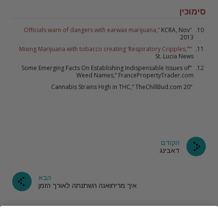
סימוכין
KCRA, Nov
“Officials warn of dangers with earwax marijuana,”
2013
“Mixing Marijuana with tobacco creating ‘Respiratory Cripples,’”
St. Lucia News
“Some Emerging Facts On Establishing Indispensable Issues of
Weed Names,” FrancePropertyTrader.com
“20 Cannabis Strains High in THC,” TheChillBud.com
הקודם
דאבינג
הבא
איך מריחואנה השתנתה לאורך הזמן