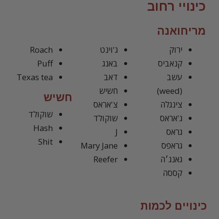
כינויי רחוב
מריחואנה
ירוק
ג'וינט
Roach
קנאביס
באנג
Puff
עשב
דאב
Texas tea
(weed)
חשיש
חשיש
צינגלה
צ'אראס
שוקולד
ג'אראס
שוקולד
Hash
גראס
J
Shit
גראפס
Mary Jane
גאנג׳ה
Reefer
קססה
כינויים לכמות