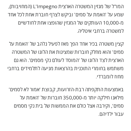
המו"ל של מגזין המשטרה הארצית
L'Impegno
(המחויבות),
שמע על
'האמת על סמים' וביקש לצרף חוברת אחת לכל אחד
מ-10,000 העותקים של המגזין שהופצו אחת לחודשיים
למשטרה ברחבי איטליה.
קצין משטרה בכיר אחד הפך מאז לפעיל נלהב של 'האמת על
סמים'
והוא מחלק חוברות שמציגות את הלוגו של המשטרה
הארצית לצד הלוגו של 'המוסד לעולם נקי מסמים'. הוא גם
משתמש בחומרי התוכנית בהרצאות מניעה לתלמידים ברחבי
מחוז לומברדי.
באמצעות התקפתה רבת-הזרועות, קבוצת 'אמור לא לסמים'
מילאנו חילקה יותר מ-350,000 חוברות של 'האמת על
סמים',
וקירבה אצל כולם את הממשות של בית נקי מסמים
עבור ילדיהם.