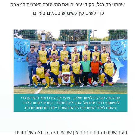
שחקני כדורגל, פקידי עירייה ואת המשטרה הארצית למאבק
כדי לשים קץ לשימוש בסמים בעירם.
המשטרה הארצית לאיזור מילאנו, שיצרו קבוצת כדורגל משלהם כדי
להשתתף בטורנירים של 'אמור לא לסמים', נעמדים לתמונה לפני
יציאתם לאחד המשחקים שלהם האופייניים בתחרותיות שבהם.
ב
עיר שכונתה בירת ההרואין של אירופה, קבוצה של הורים